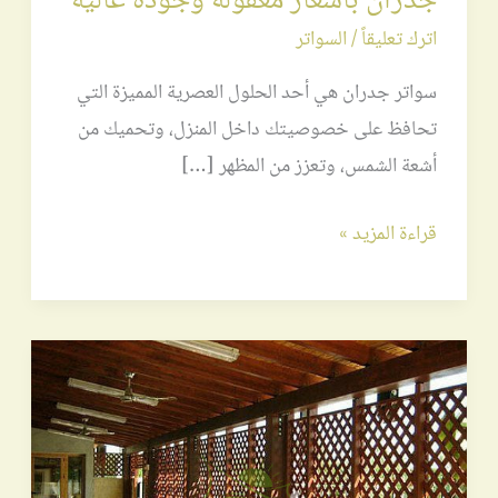
جدران بأسعار معقولة وجودة عالية
اترك تعليقاً
/
السواتر
سواتر جدران هي أحد الحلول العصرية المميزة التي
تحافظ على خصوصيتك داخل المنزل، وتحميك من
أشعة الشمس، وتعزز من المظهر […]
قراءة المزيد »
سواتر
خشب
بلاستيكي
بأشكال