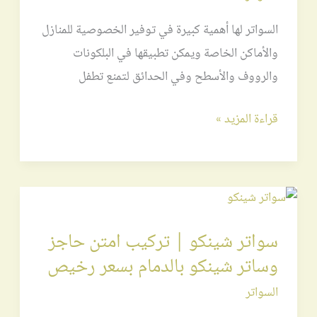
السواتر لها أهمية كبيرة في توفير الخصوصية للمنازل
والأماكن الخاصة ويمكن تطبيقها في البلكونات
والرووف والأسطح وفي الحدائق لتمنع تطفل
قراءة المزيد »
سواتر
شينكو
سواتر شينكو | تركيب امتن حاجز
|
وساتر شينكو بالدمام بسعر رخيص
تركيب
امتن
السواتر
حاجز