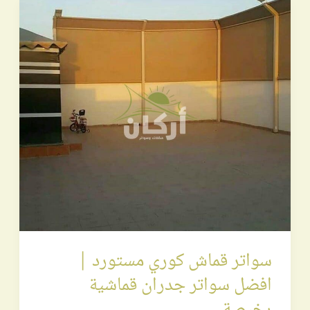
سواتر
قماش
كوري
مستورد
|
افضل
سواتر
جدران
قماشية
رخيصة
سواتر قماش كوري مستورد |
افضل سواتر جدران قماشية
رخيصة