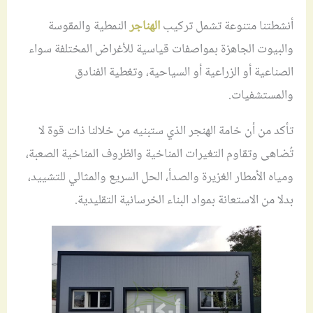
أنشطتنا متنوعة تشمل تركيب
الهناجر
النمطية والمقوسة
والبيوت الجاهزة بمواصفات قياسية للأغراض المختلفة سواء
الصناعية أو الزراعية أو السياحية، وتغطية الفنادق
والمستشفيات.
تأكد من أن خامة الهنجر الذي ستبنيه من خلالنا ذات قوة لا
تُضاهى وتقاوم التغيرات المناخية والظروف المناخية الصعبة،
ومياه الأمطار الغزيرة والصدأ، الحل السريع والمثالي للتشييد،
بدلا من الاستعانة بمواد البناء الخرسانية التقليدية.