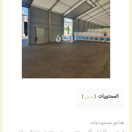
المحتويات
عرض
هناجر مستودعات