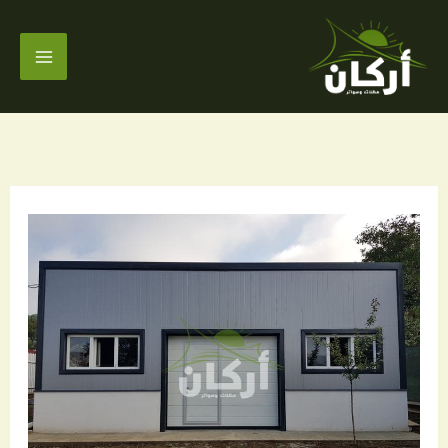
خطي
لى
لمحتوى