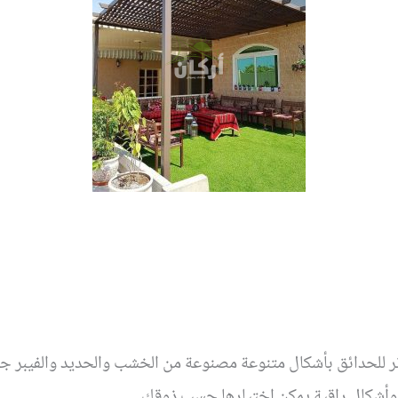
تر للحدائق بأشكال متنوعة مصنوعة من الخشب والحديد والفيبر جل
 وأشكال راقية يمكن اختيارها حسب ذوقك