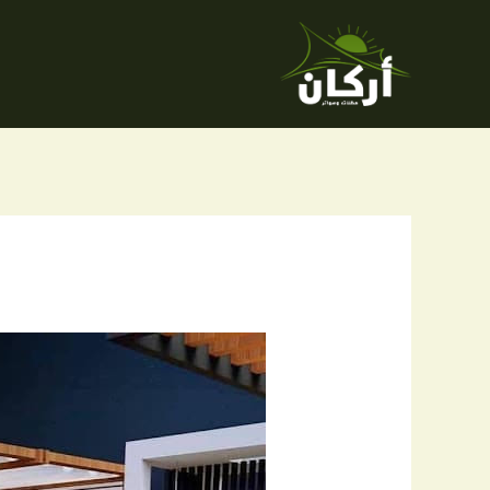
خطي
لى
لمحتوى