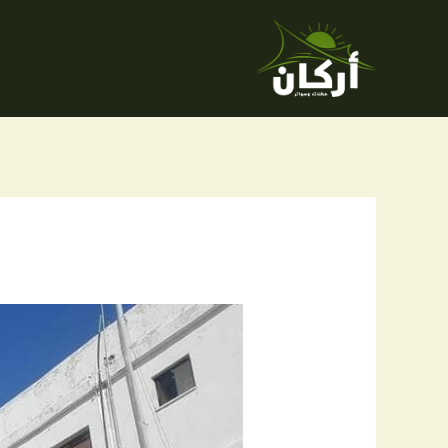
خطي
لى
لمحتوى