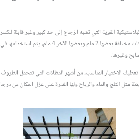
لاستيكية القوية التي تشبه الزجاج إلى حد كبير وغير قابلة للكسر
بولي كربونيت، تتوفر بأحجام وسماكات مختلفة بعضها 2 م
سابح وغيرها.
عطيك الاختيار المناسب، من أشهر المظلات التي تتحمل الظروف ال
طة مثل الثلج والماء والرياح ولها القدرة على عزل المكان من درج