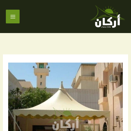
خطي
لى
لمحتوى