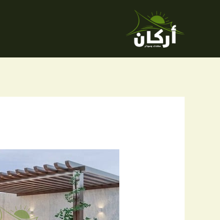
خطي
لى
لمحتوى